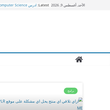
Latest:
الأحد, أغسطس 9, 2026
هارفارد اونلاين ببلاش و بش
مجانا
تطبيق تطوير الذات: أفضل 
ذاتك في 2024
أفضل موقع الذكاء الاصطن
التصميم: Stockimg.ai
ازاي تلاقي اي منتج يحل 
موقع PLR ME
برامج