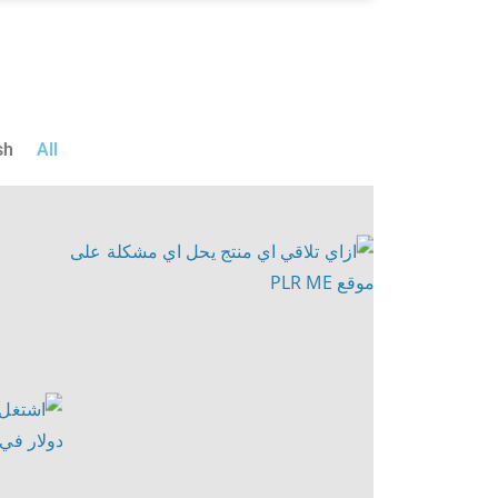
sh
All