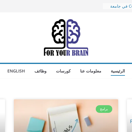
ادرس Computer Science في جامعة
هادة معتمدة
أفضل موقع محرر فيديوهات في 2025
تطبيق لتطوير
اعي في
اي مشكلة على
الرئيسية
معلومات عنا
كورسات
وظائف
ENGLISH
برامج