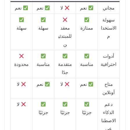
مجاني
نعم
لا
نعم
نعم
سهولة
الاستخدا
ممتازة
معقد
سهلة
سهلة
م
للمبتدئي
ن
أدوات
احترافية
مناسبة
متقدمة
مناسبة
محدودة
جدًا
متاح
نعم
لا
نعم
لا
أونلاين
دعم
لا
الذكاء
جزئيًا
جزئيًا
جزئيًا
الاصطنا
عي