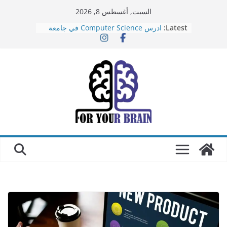
Ski
السبت, أغسطس 8, 2026
t
Latest:
ادرس Computer Science في جامعة
conten
هارفارد اونلاين ببلاش و بشهادة معتمدة
أفضل موقع محرر فيديوهات في 2025
مجانا
تطبيق تطوير الذات: أفضل تطبيق لتطوير
ذاتك في 2024
أفضل موقع الذكاء الاصطناعي في
التصميم: Stockimg.ai
ازاي تلاقي اي منتج يحل اي مشكلة على
موقع PLR ME