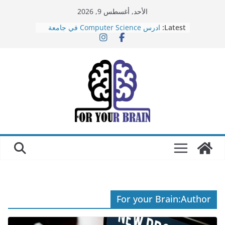
Ski
الأحد, أغسطس 9, 2026
t
Latest:
ادرس Computer Science في جامعة
conten
هارفارد اونلاين ببلاش و بشهادة معتمدة
أفضل موقع محرر فيديوهات في 2025
مجانا
تطبيق تطوير الذات: أفضل تطبيق لتطوير
ذاتك في 2024
أفضل موقع الذكاء الاصطناعي في
التصميم: Stockimg.ai
ازاي تلاقي اي منتج يحل اي مشكلة على
موقع PLR ME
For your Brain
Author: